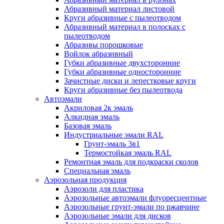
Абразивный материал листовой
Круги абразивные с пылеотводом
Абразивный материал в полосках с
пылеотводом
Абразивы порошковые
Войлок абразивный
Губки абразивные двухсторонние
Губки абразивные односторонние
Зачистные диски и лепестковые круги
Круги абразивные без пылеотвода
Автоэмали
Акриловая 2к эмаль
Алкидная эмаль
Базовая эмаль
Индустриальные эмали RAL
Грунт-эмаль 3в1
Термостойкая эмаль RAL
Ремонтная эмаль для подкраски сколов
Специальная эмаль
Аэрозольная продукция
Аэрозоли для пластика
Аэрозольные автоэмали флуоресцентные
Аэрозольные грунт-эмали по ржавчине
Аэрозольные эмали для дисков