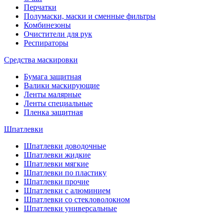
Перчатки
Полумаски, маски и сменные фильтры
Комбинезоны
Очистители для рук
Респираторы
Средства маскировки
Бумага защитная
Валики маскирующие
Ленты малярные
Ленты специальные
Пленка защитная
Шпатлевки
Шпатлевки доводочные
Шпатлевки жидкие
Шпатлевки мягкие
Шпатлевки по пластику
Шпатлевки прочие
Шпатлевки с алюминием
Шпатлевки со стекловолокном
Шпатлевки универсальные