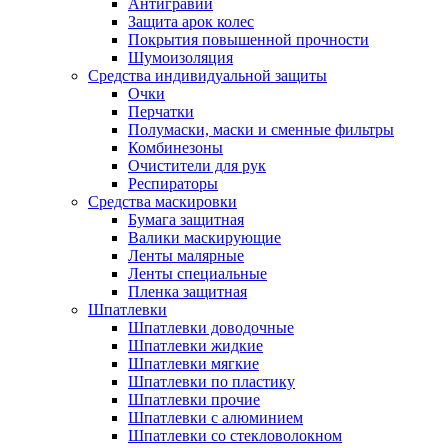
Антигравий
Защита арок колес
Покрытия повышенной прочности
Шумоизоляция
Средства индивидуальной защиты
Очки
Перчатки
Полумаски, маски и сменные фильтры
Комбинезоны
Очистители для рук
Респираторы
Средства маскировки
Бумага защитная
Валики маскирующие
Ленты малярные
Ленты специальные
Пленка защитная
Шпатлевки
Шпатлевки доводочные
Шпатлевки жидкие
Шпатлевки мягкие
Шпатлевки по пластику
Шпатлевки прочие
Шпатлевки с алюминием
Шпатлевки со стекловолокном