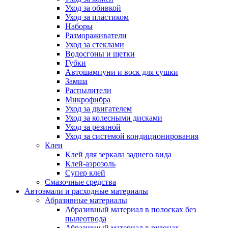
Уход за обивкой
Уход за пластиком
Наборы
Размораживатели
Уход за стеклами
Водосгоны и щетки
Губки
Автошампуни и воск для сушки
Замша
Распылители
Микрофибра
Уход за двигателем
Уход за колесными дисками
Уход за резиной
Уход за системой кондиционирования
Клеи
Клей для зеркала заднего вида
Клей-аэрозоль
Супер клей
Смазочные средства
Автоэмали и расходные материалы
Абразивные материалы
Абразивный материал в полосках без
пылеотвода
Абразивный материал в рулонах