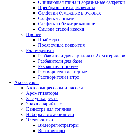
Очищающая глина и абразивные салфетки
Преобразователи ржавчины
Салфетки бумажные в рулонах
Салфетки липкие
Салфетки обезжиривающие
Смывка старой краски
Прочее
Праймеры
Проявочные покрытия
Растворители
Разбавители для акриловых 2к материалов
Разбавители для базы
Разбавители прочее
Растворители алкидные
Растворители нитро
Аксессуары
Автокомпрессоры и насосы
Ароматизаторы
Заглушка ремня
Знаки аварийные
Канистра для топлива
Наборы автомобилиста
Электроника
Видеорегистраторы
Вентиляторы