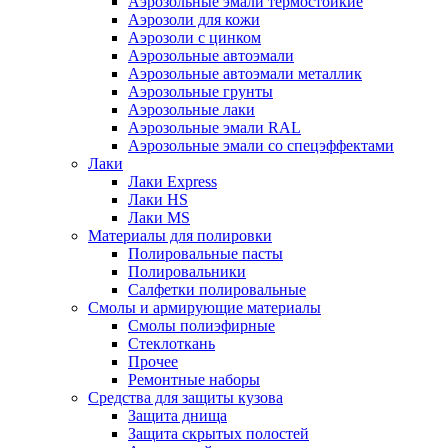
Аэрозольные эмали термостойкие
Аэрозоли для кожи
Аэрозоли с цинком
Аэрозольные автоэмали
Аэрозольные автоэмали металлик
Аэрозольные грунты
Аэрозольные лаки
Аэрозольные эмали RAL
Аэрозольные эмали со спецэффектами
Лаки
Лаки Express
Лаки HS
Лаки MS
Материалы для полировки
Полировальные пасты
Полировальники
Салфетки полировальные
Смолы и армирующие материалы
Смолы полиэфирные
Стеклоткань
Прочее
Ремонтные наборы
Средства для защиты кузова
Защита днища
Защита скрытых полостей