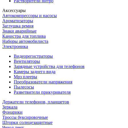
Растворители нитро
Аксессуары
Автокомпрессоры и насосы
Ароматизаторы
Заглушка ремня
Знаки аварийные
Канистра для топлива
Наборы автомобилиста
Электроника
Видеорегистраторы
Вентиляторы
Зарядные устройства для телефонов
Камеры заднего вида
Мрз плееры
Преобразователи напряжения
Пылесосы
Разветвители прикуривателя
Держатели телефонов, планшетов
Зеркала
Фонарики
Троссы буксировочные
Шторки солнцезащитные
Чехол-тент