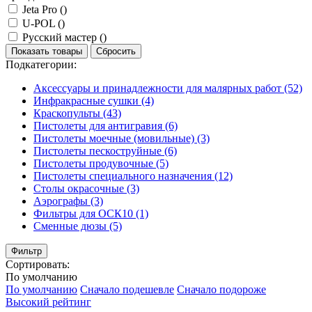
Jeta Pro (
)
U-POL (
)
Русский мастер (
)
Показать товары
Сбросить
Подкатегории:
Аксессуары и принадлежности для малярных работ
(52)
Инфракрасные сушки
(4)
Краскопульты
(43)
Пистолеты для антигравия
(6)
Пистолеты моечные (мовильные)
(3)
Пистолеты пескоструйные
(6)
Пистолеты продувочные
(5)
Пистолеты специального назначения
(12)
Столы окрасочные
(3)
Аэрографы
(3)
Фильтры для ОСК10
(1)
Сменные дюзы
(5)
Фильтр
Сортировать:
По умолчанию
По умолчанию
Сначало подешевле
Сначало подороже
Высокий рейтинг