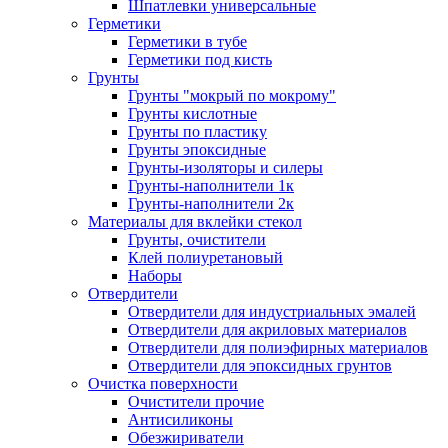
Шпатлевки универсальные
Герметики
Герметики в тубе
Герметики под кисть
Грунты
Грунты "мокрый по мокрому"
Грунты кислотные
Грунты по пластику
Грунты эпоксидные
Грунты-изоляторы и силеры
Грунты-наполнители 1к
Грунты-наполнители 2к
Материалы для вклейки стекол
Грунты, очистители
Клей полиуретановый
Наборы
Отвердители
Отвердители для индустриальных эмалей
Отвердители для акриловых материалов
Отвердители для полиэфирных материалов
Отвердители для эпоксидных грунтов
Очистка поверхности
Очистители прочие
Антисиликоны
Обезжириватели