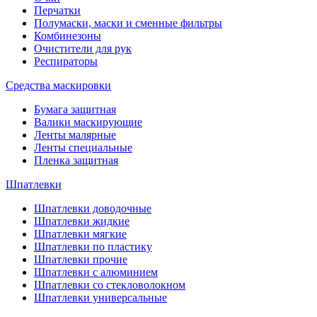
Перчатки
Полумаски, маски и сменные фильтры
Комбинезоны
Очистители для рук
Респираторы
Средства маскировки
Бумага защитная
Валики маскирующие
Ленты малярные
Ленты специальные
Пленка защитная
Шпатлевки
Шпатлевки доводочные
Шпатлевки жидкие
Шпатлевки мягкие
Шпатлевки по пластику
Шпатлевки прочие
Шпатлевки с алюминием
Шпатлевки со стекловолокном
Шпатлевки универсальные