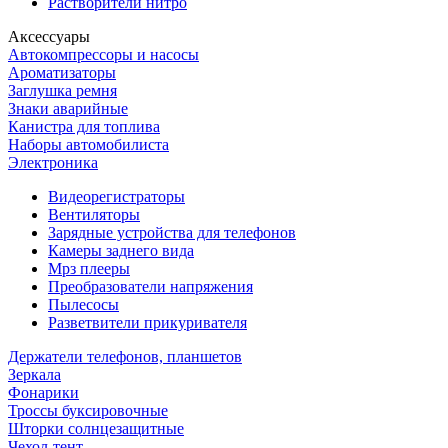
Растворители нитро
Аксессуары
Автокомпрессоры и насосы
Ароматизаторы
Заглушка ремня
Знаки аварийные
Канистра для топлива
Наборы автомобилиста
Электроника
Видеорегистраторы
Вентиляторы
Зарядные устройства для телефонов
Камеры заднего вида
Мрз плееры
Преобразователи напряжения
Пылесосы
Разветвители прикуривателя
Держатели телефонов, планшетов
Зеркала
Фонарики
Троссы буксировочные
Шторки солнцезащитные
Чехол-тент