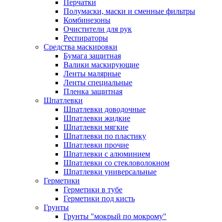
Перчатки
Полумаски, маски и сменные фильтры
Комбинезоны
Очистители для рук
Респираторы
Средства маскировки
Бумага защитная
Валики маскирующие
Ленты малярные
Ленты специальные
Пленка защитная
Шпатлевки
Шпатлевки доводочные
Шпатлевки жидкие
Шпатлевки мягкие
Шпатлевки по пластику
Шпатлевки прочие
Шпатлевки с алюминием
Шпатлевки со стекловолокном
Шпатлевки универсальные
Герметики
Герметики в тубе
Герметики под кисть
Грунты
Грунты "мокрый по мокрому"