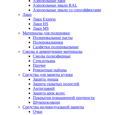
Аэрозольные лаки
Аэрозольные эмали RAL
Аэрозольные эмали со спецэффектами
Лаки
Лаки Express
Лаки HS
Лаки MS
Материалы для полировки
Полировальные пасты
Полировальники
Салфетки полировальные
Смолы и армирующие материалы
Смолы полиэфирные
Стеклоткань
Прочее
Ремонтные наборы
Средства для защиты кузова
Защита днища
Защита скрытых полостей
Антигравий
Защита арок колес
Покрытия повышенной прочности
Шумоизоляция
Средства индивидуальной защиты
Очки