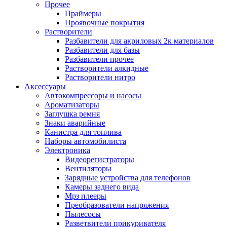
Прочее
Праймеры
Проявочные покрытия
Растворители
Разбавители для акриловых 2к материалов
Разбавители для базы
Разбавители прочее
Растворители алкидные
Растворители нитро
Аксессуары
Автокомпрессоры и насосы
Ароматизаторы
Заглушка ремня
Знаки аварийные
Канистра для топлива
Наборы автомобилиста
Электроника
Видеорегистраторы
Вентиляторы
Зарядные устройства для телефонов
Камеры заднего вида
Мрз плееры
Преобразователи напряжения
Пылесосы
Разветвители прикуривателя