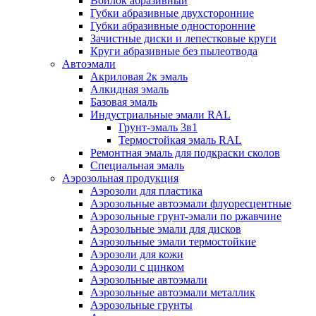
Войлок абразивный
Губки абразивные двухсторонние
Губки абразивные односторонние
Зачистные диски и лепестковые круги
Круги абразивные без пылеотвода
Автоэмали
Акриловая 2к эмаль
Алкидная эмаль
Базовая эмаль
Индустриальные эмали RAL
Грунт-эмаль 3в1
Термостойкая эмаль RAL
Ремонтная эмаль для подкраски сколов
Специальная эмаль
Аэрозольная продукция
Аэрозоли для пластика
Аэрозольные автоэмали флуоресцентные
Аэрозольные грунт-эмали по ржавчине
Аэрозольные эмали для дисков
Аэрозольные эмали термостойкие
Аэрозоли для кожи
Аэрозоли с цинком
Аэрозольные автоэмали
Аэрозольные автоэмали металлик
Аэрозольные грунты