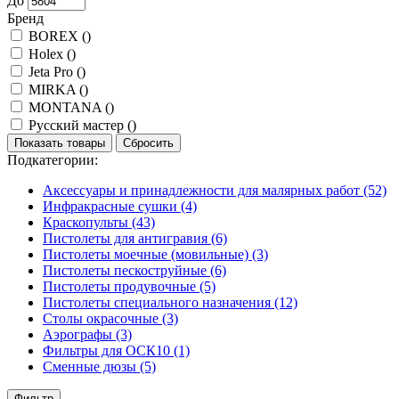
До
Бренд
BOREX (
)
Holex (
)
Jeta Pro (
)
MIRKA (
)
MONTANA (
)
Русский мастер (
)
Показать товары
Сбросить
Подкатегории:
Аксессуары и принадлежности для малярных работ
(52)
Инфракрасные сушки
(4)
Краскопульты
(43)
Пистолеты для антигравия
(6)
Пистолеты моечные (мовильные)
(3)
Пистолеты пескоструйные
(6)
Пистолеты продувочные
(5)
Пистолеты специального назначения
(12)
Столы окрасочные
(3)
Аэрографы
(3)
Фильтры для ОСК10
(1)
Сменные дюзы
(5)
Фильтр