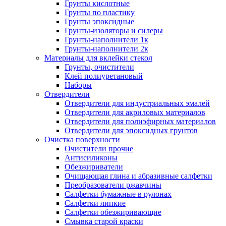
Грунты кислотные
Грунты по пластику
Грунты эпоксидные
Грунты-изоляторы и силеры
Грунты-наполнители 1к
Грунты-наполнители 2к
Материалы для вклейки стекол
Грунты, очистители
Клей полиуретановый
Наборы
Отвердители
Отвердители для индустриальных эмалей
Отвердители для акриловых материалов
Отвердители для полиэфирных материалов
Отвердители для эпоксидных грунтов
Очистка поверхности
Очистители прочие
Антисиликоны
Обезжириватели
Очищающая глина и абразивные салфетки
Преобразователи ржавчины
Салфетки бумажные в рулонах
Салфетки липкие
Салфетки обезжиривающие
Смывка старой краски