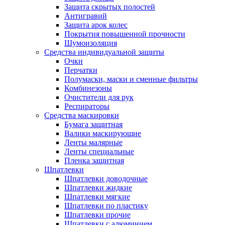
Защита скрытых полостей
Антигравий
Защита арок колес
Покрытия повышенной прочности
Шумоизоляция
Средства индивидуальной защиты
Очки
Перчатки
Полумаски, маски и сменные фильтры
Комбинезоны
Очистители для рук
Респираторы
Средства маскировки
Бумага защитная
Валики маскирующие
Ленты малярные
Ленты специальные
Пленка защитная
Шпатлевки
Шпатлевки доводочные
Шпатлевки жидкие
Шпатлевки мягкие
Шпатлевки по пластику
Шпатлевки прочие
Шпатлевки с алюминием