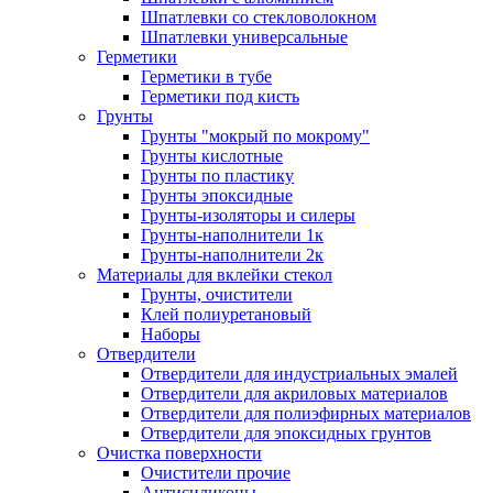
Шпатлевки со стекловолокном
Шпатлевки универсальные
Герметики
Герметики в тубе
Герметики под кисть
Грунты
Грунты "мокрый по мокрому"
Грунты кислотные
Грунты по пластику
Грунты эпоксидные
Грунты-изоляторы и силеры
Грунты-наполнители 1к
Грунты-наполнители 2к
Материалы для вклейки стекол
Грунты, очистители
Клей полиуретановый
Наборы
Отвердители
Отвердители для индустриальных эмалей
Отвердители для акриловых материалов
Отвердители для полиэфирных материалов
Отвердители для эпоксидных грунтов
Очистка поверхности
Очистители прочие
Антисиликоны