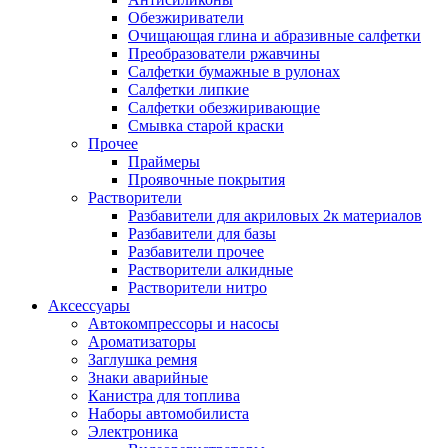
Обезжириватели
Очищающая глина и абразивные салфетки
Преобразователи ржавчины
Салфетки бумажные в рулонах
Салфетки липкие
Салфетки обезжиривающие
Смывка старой краски
Прочее
Праймеры
Проявочные покрытия
Растворители
Разбавители для акриловых 2к материалов
Разбавители для базы
Разбавители прочее
Растворители алкидные
Растворители нитро
Аксессуары
Автокомпрессоры и насосы
Ароматизаторы
Заглушка ремня
Знаки аварийные
Канистра для топлива
Наборы автомобилиста
Электроника