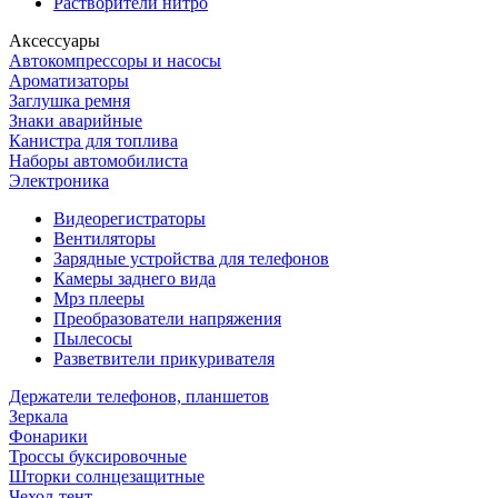
Растворители нитро
Аксессуары
Автокомпрессоры и насосы
Ароматизаторы
Заглушка ремня
Знаки аварийные
Канистра для топлива
Наборы автомобилиста
Электроника
Видеорегистраторы
Вентиляторы
Зарядные устройства для телефонов
Камеры заднего вида
Мрз плееры
Преобразователи напряжения
Пылесосы
Разветвители прикуривателя
Держатели телефонов, планшетов
Зеркала
Фонарики
Троссы буксировочные
Шторки солнцезащитные
Чехол-тент