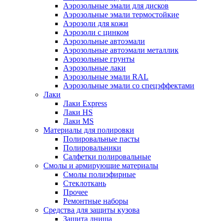
Аэрозольные эмали для дисков
Аэрозольные эмали термостойкие
Аэрозоли для кожи
Аэрозоли с цинком
Аэрозольные автоэмали
Аэрозольные автоэмали металлик
Аэрозольные грунты
Аэрозольные лаки
Аэрозольные эмали RAL
Аэрозольные эмали со спецэффектами
Лаки
Лаки Express
Лаки HS
Лаки MS
Материалы для полировки
Полировальные пасты
Полировальники
Салфетки полировальные
Смолы и армирующие материалы
Смолы полиэфирные
Стеклоткань
Прочее
Ремонтные наборы
Средства для защиты кузова
Защита днища