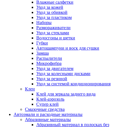
Влажные салфетки
Уход за кожей
Уход за обивкой
Уход за пластиком
Наборы
Размораживатели
Уход за стеклами
Водосгоны и щетки
Губки
Автошампуни и воск для сушки
Замша
Распылители
Микрофибра
Уход за двигателем
Уход за колесными дисками
Уход за резиной
Уход за системой кондиционирования
Клеи
Клей для зеркала заднего вида
Клей-аэрозоль
Супер клей
Смазочные средства
Автоэмали и расходные материалы
Абразивные материалы
Абразивный материал в полосках без