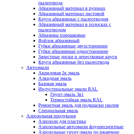
пылеотвода
Абразивный материал в рулонах
Абразивный материал листовой
Круги абразивные с пылеотводом
Абразивный материал в полосках с
пылеотводом
Абразивы порошковые
Войлок абразивный
Губки абразивные двухсторонние
Губки абразивные односторонние
Зачистные диски и лепестковые круги
Круги абразивные без пылеотвода
Автоэмали
Акриловая 2к эмаль
Алкидная эмаль
Базовая эмаль
Индустриальные эмали RAL
Грунт-эмаль 3в1
Термостойкая эмаль RAL
Ремонтная эмаль для подкраски сколов
Специальная эмаль
Аэрозольная продукция
Аэрозоли для пластика
Аэрозольные автоэмали флуоресцентные
Аэрозольные грунт-эмали по ржавчине