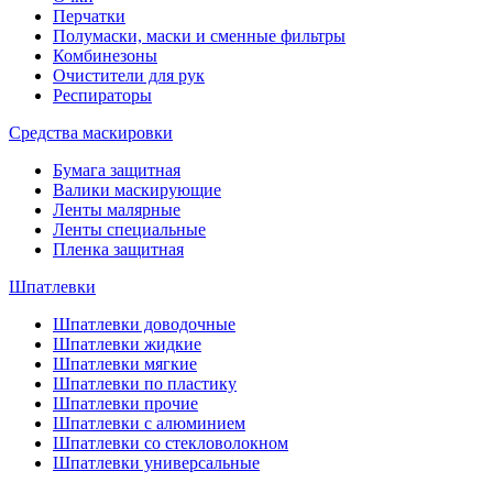
Перчатки
Полумаски, маски и сменные фильтры
Комбинезоны
Очистители для рук
Респираторы
Средства маскировки
Бумага защитная
Валики маскирующие
Ленты малярные
Ленты специальные
Пленка защитная
Шпатлевки
Шпатлевки доводочные
Шпатлевки жидкие
Шпатлевки мягкие
Шпатлевки по пластику
Шпатлевки прочие
Шпатлевки с алюминием
Шпатлевки со стекловолокном
Шпатлевки универсальные